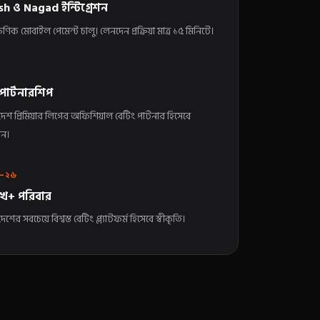
h ও Nagad ইন্টিগ্রেশন
ণিক মোবাইল পেমেন্ট চালু। লেনদেন প্রক্রিয়া মাত্র ১৫ মিনিটে।
৩
পার্টনারশিপ
েশ প্রিমিয়ার লিগের অফিশিয়াল বেটিং পার্টনার হিসেবে
ান।
–২৬
াখ+ পরিবার
েশের সবচেয়ে বিশ্বস্ত বেটিং প্ল্যাটফর্ম হিসেবে স্বীকৃতি।