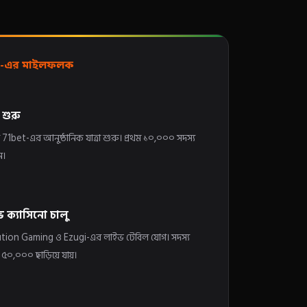
t-এর মাইলফলক
া শুরু
় 71bet-এর আনুষ্ঠানিক যাত্রা শুরু। প্রথম ১০,০০০ সদস্য
ন।
 ক্যাসিনো চালু
tion Gaming ও Ezugi-এর লাইভ টেবিল যোগ। সদস্য
 ৫০,০০০ ছাড়িয়ে যায়।