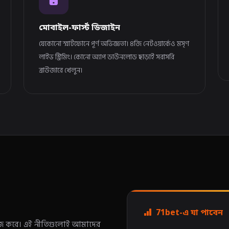
মোবাইল-ফার্স্ট ডিজাইন
যেকোনো স্মার্টফোনে পূর্ণ অভিজ্ঞতা। ৪জি নেটওয়ার্কেও মসৃণ
লাইভ স্ট্রিমিং। কোনো অ্যাপ ডাউনলোড ছাড়াই সরাসরি
ব্রাউজারে খেলুন।
71bet-এ যা পাবেন
 কাজ করে। এই নীতিগুলোই আমাদের