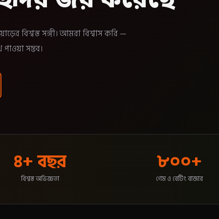
হৃদয় জয় করেছে
়ের বিশ্বস্ত সঙ্গী। আমরা বিশ্বাস করি —
পাওয়া সম্ভব।
৪+ বছর
৮০০+
বিশ্বস্ত অভিজ্ঞতা
গেম ও বেটিং বাজার