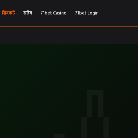
ক্রিকেট
স্লটস
71bet Casino
71bet Login