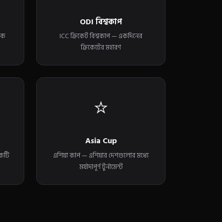
ODI বিশ্বকাপ
িক
ICC ক্রিকেট বিশ্বকাপ — একদিনের
ক্রিকেটের মহারণ
⭐
Asia Cup
েকটি
এশিয়া কাপ — এশিয়ার দেশগুলোর মধ্যে
মর্যাদাপূর্ণ টুর্নামেন্ট