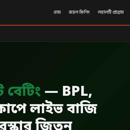
হোম
রয়েল ফিশিং
লয়ালটি প্রোগ্রাম
ট বেটিং
— BPL,
বকাপে লাইভ বাজি
রস্কার জিতুন