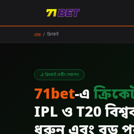
ক্রিকেট
হোম
🏏 ক্রিকেট বেটিং সেকশন
71bet
-এ
ক্রিকে
IPL ও T20 বিশ্
ধরুন এবং বড় পু